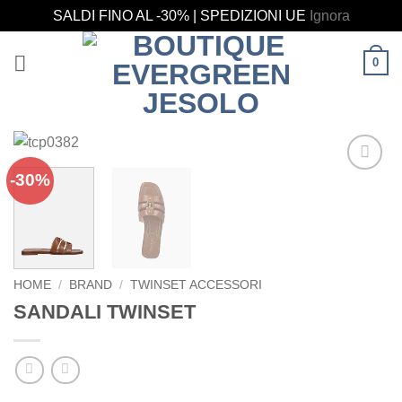
SALDI FINO AL -30% | SPEDIZIONI UE
Ignora
Salta
0
ai
contenuti
-30%
Aggiungi
alla lista
dei
desideri
HOME
/
BRAND
/
TWINSET ACCESSORI
SANDALI TWINSET