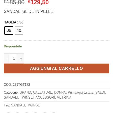
Il
Il
185,00
129,50
€
€
prezzo
prezzo
SANDALI SLIDE IN PELLE
originale
attuale
era:
è:
: 36
TAGLIA
€185,00.
€129,50.
36
40
Disponibile
SANDALI TWINSET quantità
AGGIUNGI AL CARRELLO
COD:
251TGT172
Categorie:
BRAND
,
CALZATURE
,
DONNA
,
Primavera Estate
,
SALDI
,
SANDALI
,
TWINSET ACCESSORI
,
VETRINA
Tag:
SANDALI
,
TWINSET