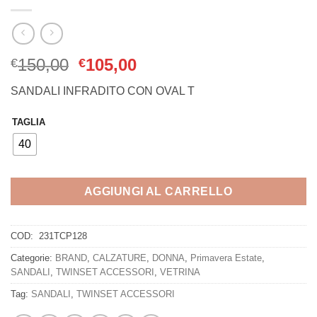
Il
Il
150,00
105,00
€
€
prezzo
prezzo
SANDALI INFRADITO CON OVAL T
originale
attuale
era:
è:
TAGLIA
€150,00.
€105,00.
40
AGGIUNGI AL CARRELLO
COD:
231TCP128
Categorie:
BRAND
,
CALZATURE
,
DONNA
,
Primavera Estate
,
SANDALI
,
TWINSET ACCESSORI
,
VETRINA
Tag:
SANDALI
,
TWINSET ACCESSORI