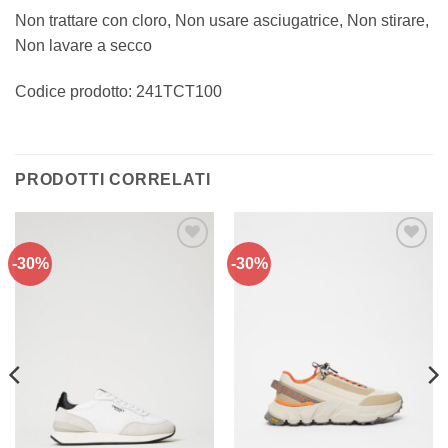
Non trattare con cloro, Non usare asciugatrice, Non stirare,
Non lavare a secco
Codice prodotto: 241TCT100
PRODOTTI CORRELATI
-30%
-30%
Aggiungi
Aggiungi
alla lista
alla lista
dei
dei
desideri
desideri