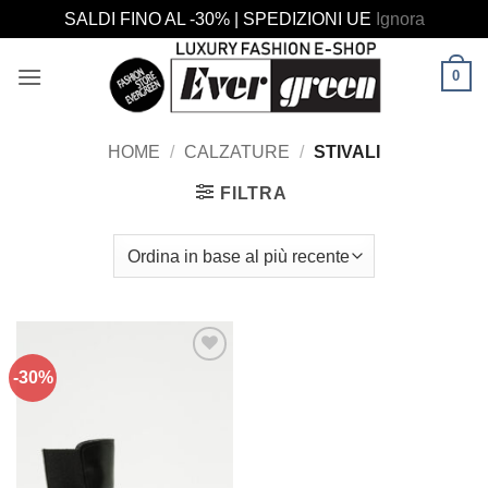
SALDI FINO AL -30% | SPEDIZIONI UE
Ignora
Salta
0
ai
contenuti
HOME
/
CALZATURE
/
STIVALI
FILTRA
-30%
Aggiungi
alla lista
dei
desideri