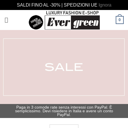
SALDI FINO AL -30% | SPEDIZIONI UE
Ignora
Salta
0
ai
contenuti
Paga in 3 comode rate senza interessi con PayPal. È
semplicissimo. Devi risiedere in Italia e avere un conto
PayPal.