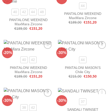
alla lista
alla lista
dei
dei
44
desideri
desideri
40
42
44
48
PANTALONI WEEKEND
MaxMara Zircone
PANTALONE WEEKEND
Il
Il
€
189,00
€
151,20
MaxMara Zircone
prezzo
prezzo
Il
Il
€
189,00
€
151,20
originale
attuale
prezzo
prezzo
era:
è:
originale
attuale
€189,00.
€151,20.
era:
è:
€189,00.
€151,20.
-20%
-30%
Aggiungi
Aggiungi
alla lista
alla lista
dei
dei
40
42
44
desideri
desideri
PANTALONI WEEKEND
PANTALONI MASON’S
MaxMara Zircone
Chile City
Il
Il
Il
Il
€
189,00
€
151,20
€
215,00
€
150,50
prezzo
prezzo
prezzo
prezzo
originale
attuale
originale
attuale
era:
è:
era:
è:
€189,00.
€151,20.
€215,00.
€150,50.
-30%
-30%
Aggiungi
Aggiungi
37
alla lista
alla lista
dei
dei
38
42
SANDALI TWINSET
desideri
desideri