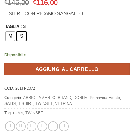
Il
Il
145,00
116,00
€
€
prezzo
prezzo
T-SHIRT CON RICAMO SANGALLO
originale
attuale
era:
è:
: S
TAGLIA
€145,00.
€116,00.
M
S
Disponibile
AGGIUNGI AL CARRELLO
COD:
251TP2072
Categorie:
ABBIGLIAMENTO
,
BRAND
,
DONNA
,
Primavera Estate
,
SALDI
,
T-SHIRT
,
TWINSET
,
VETRINA
Tag:
t-shirt
,
TWINSET