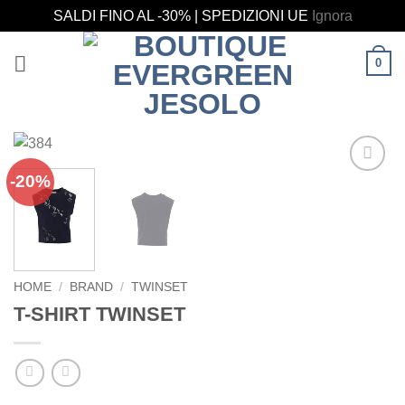
SALDI FINO AL -30% | SPEDIZIONI UE
Ignora
Salta
0
ai
contenuti
-20%
Aggiungi
alla lista
dei
desideri
HOME
/
BRAND
/
TWINSET
T-SHIRT TWINSET