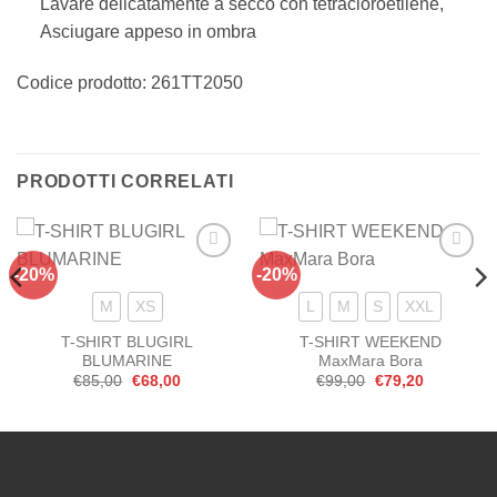
Lavare delicatamente a secco con tetracloroetilene,
Asciugare appeso in ombra
Codice prodotto: 261TT2050
PRODOTTI CORRELATI
-20%
-20%
Aggiungi
Aggiungi
alla lista
alla lista
dei
dei
M
XS
L
M
S
XXL
desideri
desideri
T-SHIRT BLUGIRL
T-SHIRT WEEKEND
BLUMARINE
MaxMara Bora
Il
Il
Il
Il
€
85,00
€
68,00
€
99,00
€
79,20
prezzo
prezzo
prezzo
prezzo
originale
attuale
originale
attuale
era:
è:
era:
è:
.
€85,00.
€68,00.
€99,00.
€79,20.