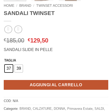
HOME
/
BRAND
/
TWINSET ACCESSORI
SANDALI TWINSET
Il
Il
185,00
129,50
€
€
prezzo
prezzo
SANDALI SLIDE IN PELLE
originale
attuale
era:
è:
TAGLIA
€185,00.
€129,50.
37
39
AGGIUNGI AL CARRELLO
COD:
N/A
Categorie:
BRAND
,
CALZATURE
,
DONNA
,
Primavera Estate
,
SALDI
,