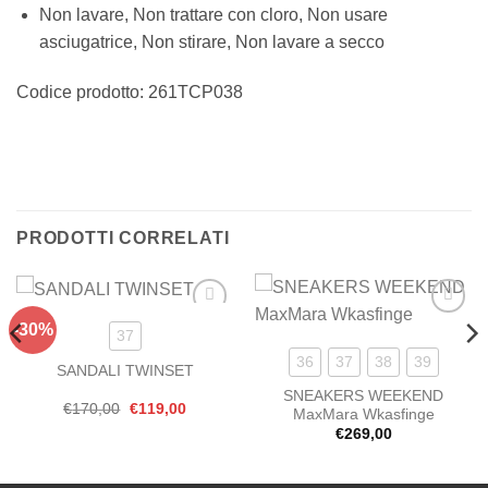
Non lavare, Non trattare con cloro, Non usare
asciugatrice, Non stirare, Non lavare a secco
Codice prodotto:
261TCP038
PRODOTTI CORRELATI
-30%
Aggiungi
Aggiungi
37
alla lista
alla lista
dei
dei
36
37
38
39
SANDALI TWINSET
desideri
desideri
SNEAKERS WEEKEND
Il
Il
€
170,00
€
119,00
MaxMara Wkasfinge
prezzo
prezzo
€
269,00
originale
attuale
era:
è:
€170,00.
€119,00.