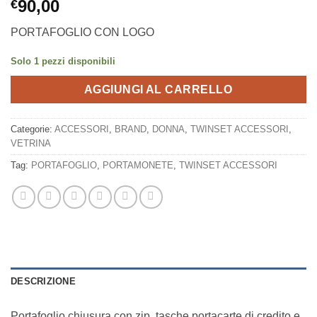
90,00
€
PORTAFOGLIO CON LOGO
Solo 1 pezzi disponibili
AGGIUNGI AL CARRELLO
Categorie:
ACCESSORI
,
BRAND
,
DONNA
,
TWINSET ACCESSORI
,
VETRINA
Tag:
PORTAFOGLIO
,
PORTAMONETE
,
TWINSET ACCESSORI
DESCRIZIONE
Portafoglio chiusura con zip, tasche portacarte di credito e