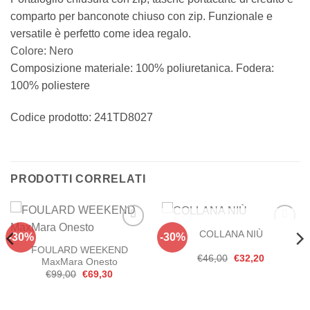
comparto per banconote chiuso con zip. Funzionale e
versatile è perfetto come idea regalo.
Colore: Nero
Composizione materiale: 100% poliuretanica. Fodera:
100% poliestere
Codice prodotto: 241TD8027
PRODOTTI CORRELATI
ESAURITO
COLLANA NIÙ
-30%
-30%
Aggiungi
Aggiungi
alla lista
alla lista
FOULARD WEEKEND
dei
dei
Il
Il
€
46,00
€
32,20
MaxMara Onesto
desideri
desideri
prezzo
prezzo
Il
Il
€
99,00
€
69,30
originale
attuale
prezzo
prezzo
era:
è:
originale
attuale
€46,00.
€32,20.
era:
è:
.
€99,00.
€69,30.