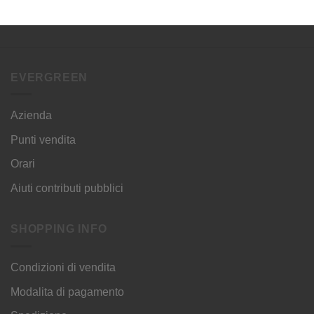
EVERGREEN
Azienda
Punti vendita
Orari
Aiuti contributi pubblici
SHOPPING INFO
Condizioni di vendita
Modalita di pagamento