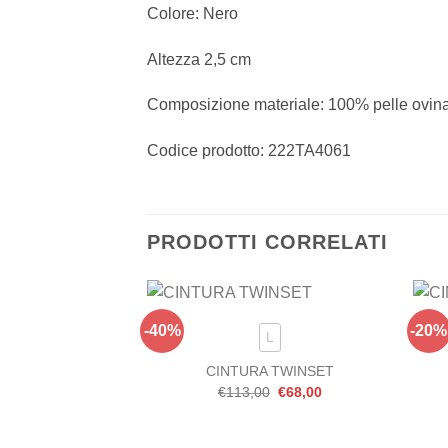
Colore: Nero
Altezza 2,5 cm
Composizione materiale: 100% pelle ovina
Codice prodotto:
222TA4061
PRODOTTI CORRELATI
-40%
-20%
Aggiungi
L
alla lista
dei
CINTURA TWINSET
desideri
Il
Il
€
113,00
€
68,00
prezzo
prezzo
originale
attuale
era:
è:
€113,00.
€68,00.