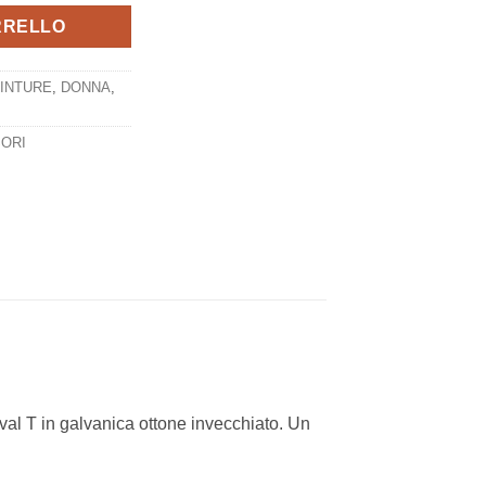
RRELLO
INTURE
,
DONNA
,
ORI
 Oval T in galvanica ottone invecchiato. Un