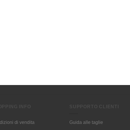
OPPING INFO
SUPPORTO CLIENTI
izioni di vendita
Guida alle taglie