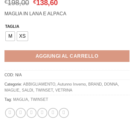
Il
Il
198,00
138,60
€
€
prezzo
prezzo
MAGLIA IN LANA E ALPACA
originale
attuale
era:
è:
TAGLIA
€198,00.
€138,60.
M
XS
AGGIUNGI AL CARRELLO
COD:
N/A
Categorie:
ABBIGLIAMENTO
,
Autunno Inverno
,
BRAND
,
DONNA
,
MAGLIE
,
SALDI
,
TWINSET
,
VETRINA
Tag:
MAGLIA
,
TWINSET