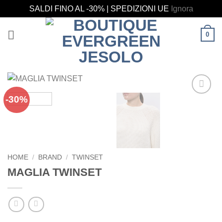
SALDI FINO AL -30% | SPEDIZIONI UE
Ignora
Salta
0
ai
contenuti
-30%
Aggiungi
alla lista
dei
desideri
HOME
/
BRAND
/
TWINSET
MAGLIA TWINSET