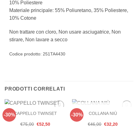
10% Poliestere
Materiale principale: 55% Poliuretano, 35% Poliestere,
10% Cotone
Non trattare con cloro, Non usare asciugatrice, Non
stirare, Non lavare a secco
Codice prodotto:
251TA4430
PRODOTTI CORRELATI
ESAURITO
CAPPELLO TWINSET
COLLANA NIÙ
-30%
-30%
Aggiungi
Aggiungi
alla lista
alla lista
dei
dei
Il
Il
Il
Il
€
75,00
€
52,50
€
46,00
€
32,20
desideri
desideri
prezzo
prezzo
prezzo
prezzo
originale
attuale
originale
attuale
era:
è:
era:
è: