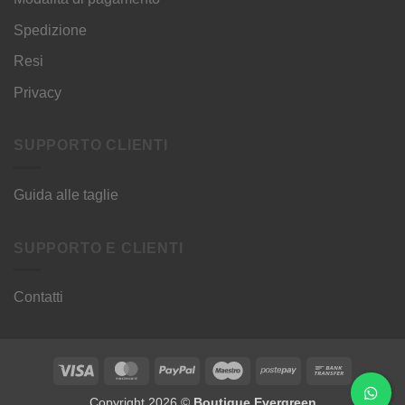
Spedizione
Resi
Privacy
SUPPORTO CLIENTI
Guida alle taglie
SUPPORTO E CLIENTI
Contatti
Visa
MasterCard
PayPal
Maestro
Postepay
Bank
Transfer
Copyright 2026 ©
Boutique Evergreen