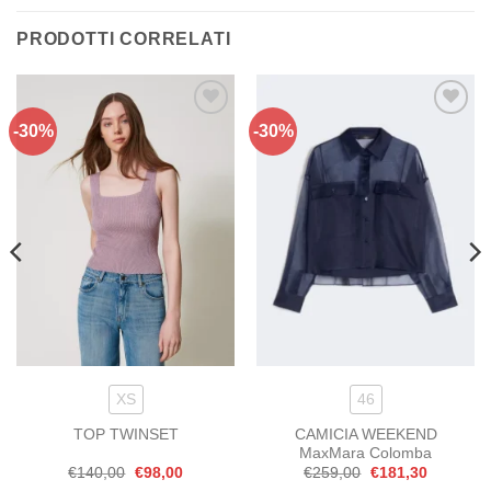
PRODOTTI CORRELATI
-30%
-30%
Aggiungi
Aggiungi
alla lista
alla lista
dei
dei
desideri
desideri
XS
46
CAMICIA WEEKEND
TOP TWINSET
MaxMara Colomba
Il
Il
Il
Il
€
140,00
€
98,00
€
259,00
€
181,30
prezzo
prezzo
prezzo
prezzo