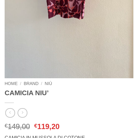
HOME
/
BRAND
/
NIÙ
CAMICIA NIU’
Il
Il
149,00
119,20
€
€
prezzo
prezzo
CAMICIA IN MUSSOLA DI COTONE