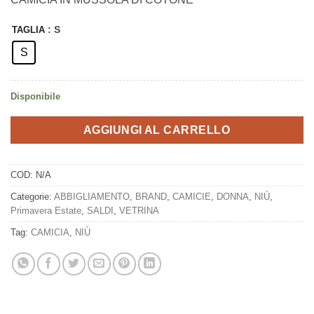
originale
attuale
era:
è:
: S
TAGLIA
€149,00.
€119,20.
S
Disponibile
AGGIUNGI AL CARRELLO
COD:
N/A
Categorie:
ABBIGLIAMENTO
,
BRAND
,
CAMICIE
,
DONNA
,
NIÙ
,
Primavera Estate
,
SALDI
,
VETRINA
Tag:
CAMICIA
,
NIÙ