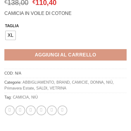
Il
Il
138,00
110,40
€
€
prezzo
prezzo
CAMICIA IN VOILE DI COTONE
originale
attuale
era:
è:
TAGLIA
€138,00.
€110,40.
XL
AGGIUNGI AL CARRELLO
COD:
N/A
Categorie:
ABBIGLIAMENTO
,
BRAND
,
CAMICIE
,
DONNA
,
NIÙ
,
Primavera Estate
,
SALDI
,
VETRINA
Tag:
CAMICIA
,
NIÙ