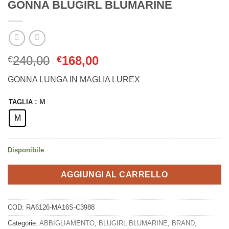
GONNA BLUGIRL BLUMARINE
Il
Il
240,00
168,00
€
€
prezzo
prezzo
GONNA LUNGA IN MAGLIA LUREX
originale
attuale
era:
è:
: M
TAGLIA
€240,00.
€168,00.
M
Disponibile
AGGIUNGI AL CARRELLO
COD:
RA6126-MA16S-C3988
Categorie:
ABBIGLIAMENTO
,
BLUGIRL BLUMARINE
,
BRAND
,