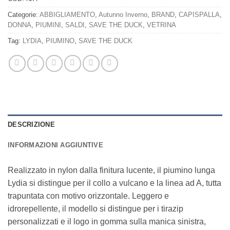
Categorie:
ABBIGLIAMENTO
,
Autunno Inverno
,
BRAND
,
CAPISPALLA
,
DONNA
,
PIUMINI
,
SALDI
,
SAVE THE DUCK
,
VETRINA
Tag:
LYDIA
,
PIUMINO
,
SAVE THE DUCK
DESCRIZIONE
INFORMAZIONI AGGIUNTIVE
Realizzato in nylon dalla finitura lucente, il piumino lunga
Lydia si distingue per il collo a vulcano e la linea ad A, tutta
trapuntata con motivo orizzontale. Leggero e
idrorepellente, il modello si distingue per i tirazip
personalizzati e il logo in gomma sulla manica sinistra,