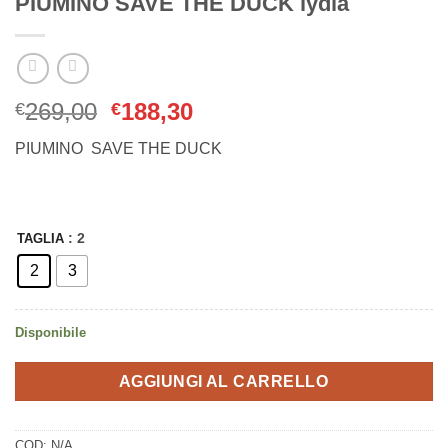
PIUMINO SAVE THE DUCK lydia
Il
Il
269,00
188,30
€
€
prezzo
prezzo
PIUMINO SAVE THE DUCK
originale
attuale
era:
è:
€269,00.
€188,30.
: 2
TAGLIA
2
3
Disponibile
AGGIUNGI AL CARRELLO
COD:
N/A