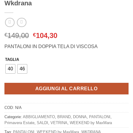
Wkdrana
Il
Il
149,00
104,30
€
€
prezzo
prezzo
PANTALONI IN DOPPIA TELA DI VISCOSA
originale
attuale
era:
è:
TAGLIA
€149,00.
€104,30.
40
46
AGGIUNGI AL CARRELLO
COD:
N/A
Categorie:
ABBIGLIAMENTO
,
BRAND
,
DONNA
,
PANTALONI
,
Primavera Estate
,
SALDI
,
VETRINA
,
WEEKEND by MaxMara
Tag:
PANTALONI
,
WEEKEND by MaxMara
,
WKDRANA