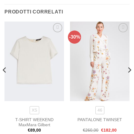
PRODOTTI CORRELATI
-30%
Aggiungi
Aggiungi
alla lista
alla lista
dei
dei
desideri
desideri
.
XS
46
T-SHIRT WEEKEND
PANTALONE TWINSET
MaxMara Gilbert
Il
Il
€
89,00
€
260,00
€
182,00
prezzo
prezzo