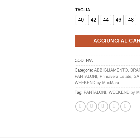
era:
è:
TAGLIA
€149,00.
€1
40
42
44
46
48
AGGIUNGI AL CA
COD:
N/A
Categorie:
ABBIGLIAMENTO
,
BRA
PANTALONI
,
Primavera Estate
,
SA
WEEKEND by MaxMara
Tag:
PANTALONI
,
WEEKEND by M