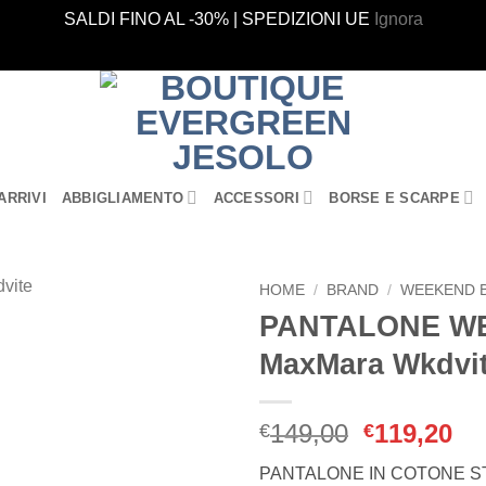
SALDI FINO AL -30% | SPEDIZIONI UE
Ignora
ARRIVI
ABBIGLIAMENTO
ACCESSORI
BORSE E SCARPE
HOME
/
BRAND
/
WEEKEND 
PANTALONE W
Aggiungi
MaxMara Wkdvi
alla lista
dei
desideri
Il
Il
149,00
119,20
€
€
prezzo
pr
PANTALONE IN COTONE 
originale
at