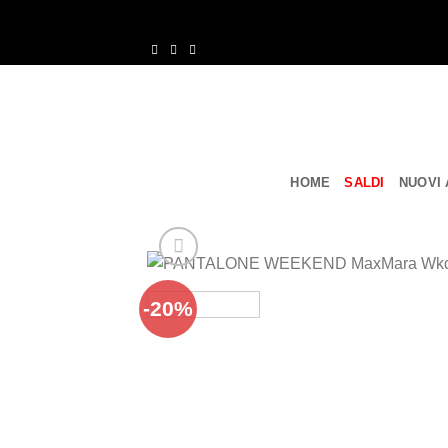
Salta
ai
contenuti
HOME
SALDI
NUOVI 
-20%