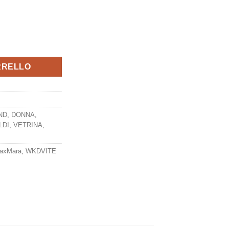
19,20.
RRELLO
ND
,
DONNA
,
LDI
,
VETRINA
,
axMara
,
WKDVITE