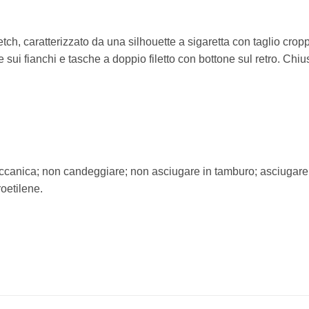
ch, caratterizzato da una silhouette a sigaretta con taglio cropp
i fianchi e tasche a doppio filetto con bottone sul retro. Chiusur
meccanica; non candeggiare; non asciugare in tamburo; asciugare
roetilene.