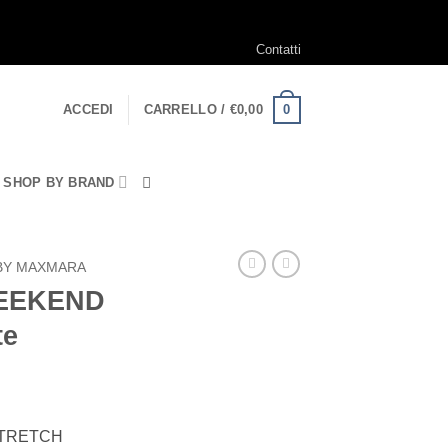
Contatti
0
ACCEDI
CARRELLO /
€
0,00
SHOP BY BRAND
BY MAXMARA
EEKEND
te
ezzo
STRETCH
tuale