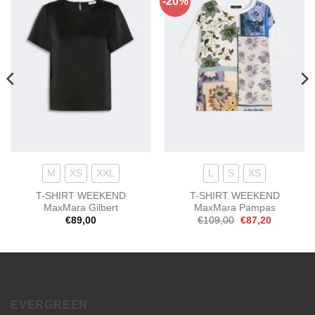
-20%
Aggiungi
Aggiungi
alla lista
alla lista
dei
dei
desideri
desideri
M
XS
XXL
L
S
XS
T-SHIRT WEEKEND
T-SHIRT WEEKEND
MaxMara Gilbert
MaxMara Pampas
Il
Il
€
89,00
€
109,00
€
87,20
prezzo
prezzo
originale
attuale
era:
è:
€109,00.
€87,20.
EVERGREEN