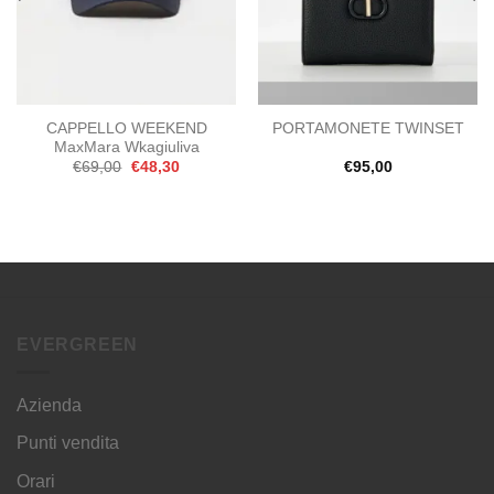
CAPPELLO WEEKEND
PORTAMONETE TWINSET
MaxMara Wkagiuliva
Il
Il
€
69,00
€
48,30
€
95,00
prezzo
prezzo
originale
attuale
era:
è:
.
€69,00.
€48,30.
EVERGREEN
Azienda
Punti vendita
Orari