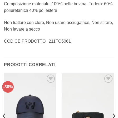
Composizione materiale: 100% pelle bovina. Fodera: 60%
poliuretanica 40% poliestere
Non trattare con cloro, Non usare asciugatrice, Non stirare,
Non lavare a secco
CODICE PRODOTTO
: 211TO5061
PRODOTTI CORRELATI
-30%
Aggiungi
Aggiungi
alla lista
alla lista
dei
dei
desideri
desideri