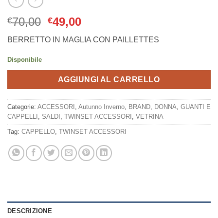
Il
Il
70,00
49,00
€
€
prezzo
prezzo
BERRETTO IN MAGLIA CON PAILLETTES
originale
attuale
era:
è:
Disponibile
€70,00.
€49,00.
AGGIUNGI AL CARRELLO
Categorie:
ACCESSORI
,
Autunno Inverno
,
BRAND
,
DONNA
,
GUANTI E
CAPPELLI
,
SALDI
,
TWINSET ACCESSORI
,
VETRINA
Tag:
CAPPELLO
,
TWINSET ACCESSORI
DESCRIZIONE