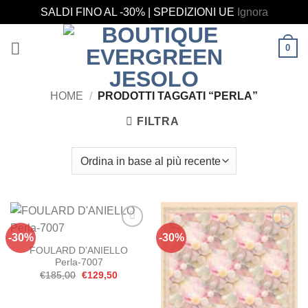
SALDI FINO AL -30% | SPEDIZIONI UE
Ignora
Salta
0
ai
contenuti
HOME
/
PRODOTTI TAGGATI “PERLA”
FILTRA
-30%
-30%
Aggiungi
Aggiungi
alla lista
alla lista
FOULARD D’ANIELLO
dei
dei
Perla-7007
desideri
desideri
Il
Il
€
185,00
€
129,50
prezzo
prezzo
originale
attuale
era:
è: