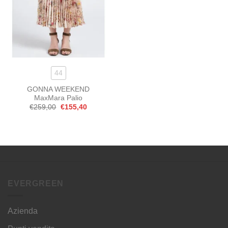
44
GONNA WEEKEND
MaxMara Palio
Il
Il
€
259,00
€
155,40
prezzo
prezzo
originale
attuale
era:
è:
€259,00.
€155,40.
EVERGREEN
Azienda