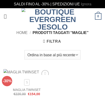
SALDI FINO AL -30% | SPEDIZIONI UE
Ignora
Salta
0
ai
contenuti
HOME
/
PRODOTTI TAGGATI “MAGLIE”
FILTRA
-30%
Aggiungi
S
alla lista
dei
MAGLIA TWINSET
desideri
Il
Il
€
220,00
€
154,00
prezzo
prezzo
originale
attuale
era:
è: