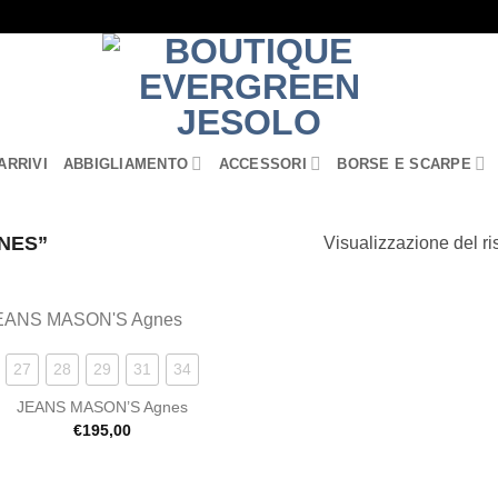
ARRIVI
ABBIGLIAMENTO
ACCESSORI
BORSE E SCARPE
NES”
Visualizzazione del ri
Aggiungi
27
28
29
31
34
alla lista
dei
JEANS MASON’S Agnes
desideri
€
195,00