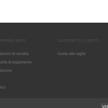
OPPING INFO
SUPPORTO CLIENTI
izioni di vendita
Guida alle taglie
lita di pagamento
dizione
i
acy