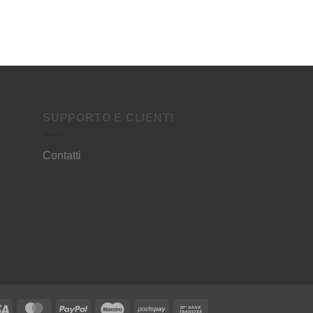
SUPPORTO E CLIENTI
Contatti
Visa
MasterCard
PayPal
Maestro
Postepay
Bank