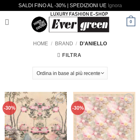
SALDI FINO AL -30% | SPEDIZIONI UE
Ignora
Salta
0
ai
contenuti
HOME
/
BRAND
/
D'ANIELLO
FILTRA
-30%
-30%
Aggiungi
Aggiungi
alla lista
alla lista
dei
dei
desideri
desideri